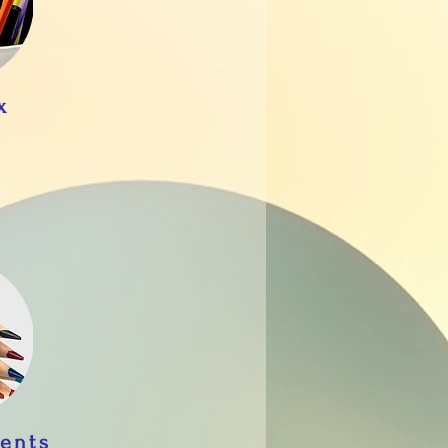
x
rents