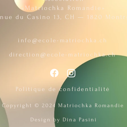
«Matriochka Romandie»
nue du Casino 13, CH — 1820 Mont
info@ecole-matriochka.ch
direction@ecole-matriochka.ch
Politique de confidentialité
Copyright © 2024 Matriochka Romandie
Design by Dina Pasini