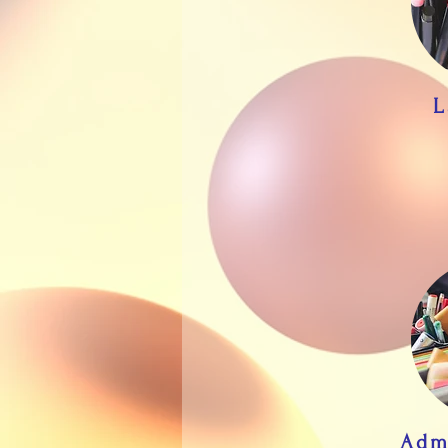
L
Adm