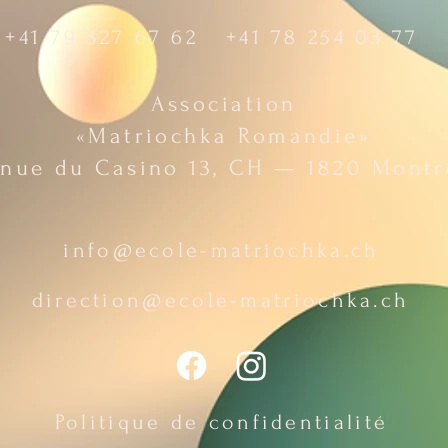
+41 79 327 67 62 +41 78 254 03 77
Association
«Matriochka Romandie»
nue du Casino 13, CH — 1820 Mont
info@ecole-matriochka.ch
direction@ecole-matriochka.ch
Politique de confidentialité