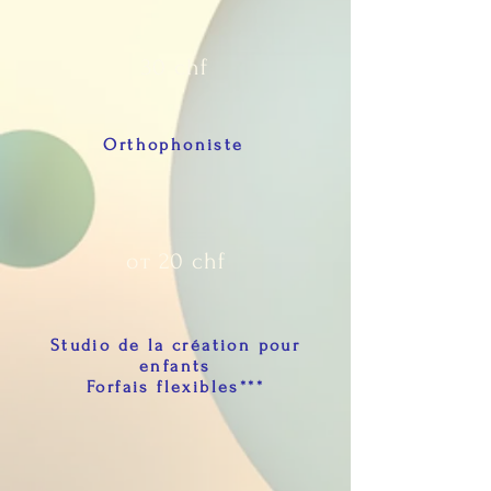
30 chf
Orthophoniste
от 20 chf
Studio de la création pour
enfants
Forfais flexibles***