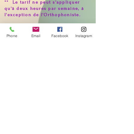
** Le tarif ne peut s'appliquer
qu'à deux heures par semaine, à
l'exception de l'Orthophoniste.
*** Le coût des cours dépend du
lieu.
Phone
Email
Facebook
Instagram
Contacts: