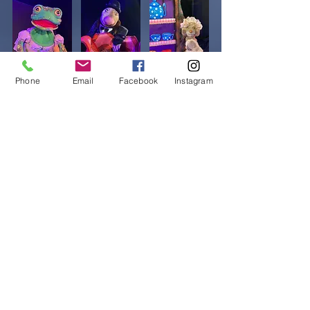
Phone
Email
Facebook
Instagram
Informations importantes
pour les parents :
Notre spectacle de marionnettes
est conçu pour les enfants à
partir de 4 ans. Si votre bébé est
plus jeune et soudainement
fatigué ou effrayé-s'il vous plaît
sortir avec lui pendant quelques
minutes dans le hall, de sorte