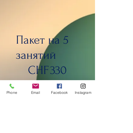
Пакет на 5
занятий
330 CHF
CHF
330
Занятие длится 3 часа
Phone
Email
Facebook
Instagram
Valable 3 mois
Sélectionner