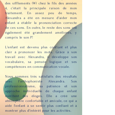
des sifflements (W) chez le fils des années
4, c'était la principale raison de mon
traitement. En assez peu de temps,
Alexandra a été en mesure d'aider mon
enfant à établir la prononciation correcte
de ces sons. En outre, le reste des sons ont
également été grandement améliorés, y
compris le son P!
L'enfant est devenu plus confiant et plus
clair à prononcer les mots. Grâce à son
travail avec Alexandra, il développe son
vocabulaire, sa pensée logique et ses
compétences en communication vocale.
Nous sommes très satisfaits des résultats
avec l'orthophoniste Alexandra. Son
professionnalisme, sa patience et son
approche individuelle de chaque enfant
méritent des éloges. Elle a créé une
atmosphère confortable et amicale, ce qui a
aidé l'enfant à se sentir plus confiant et à
montrer plus d'intérêt pour les activités.