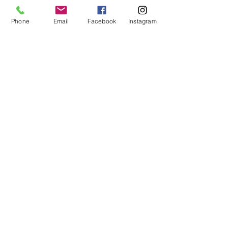
Phone
Email
Facebook
Instagram
Contacts:
+41 79 327 67 62
+41 78 254 03 77
Association
«Matriochka Romandie»
Avenue du Casino 13,
CH — 1820 Montreux
info@ecole-matriochka.ch
direction@ecole-matriochka.ch