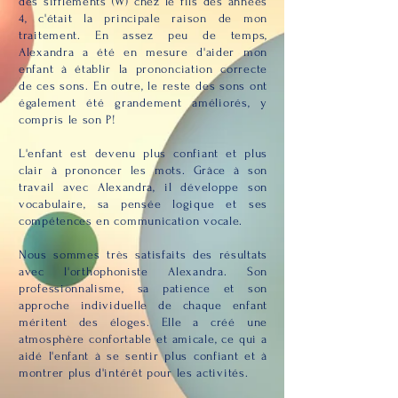
des sifflements (W) chez le fils des années
4, c'était la principale raison de mon
traitement. En assez peu de temps,
Alexandra a été en mesure d'aider mon
enfant à établir la prononciation correcte
de ces sons. En outre, le reste des sons ont
également été grandement améliorés, y
compris le son P!
L'enfant est devenu plus confiant et plus
clair à prononcer les mots. Grâce à son
travail avec Alexandra, il développe son
vocabulaire, sa pensée logique et ses
compétences en communication vocale.
Nous sommes très satisfaits des résultats
avec l'orthophoniste Alexandra. Son
professionnalisme, sa patience et son
approche individuelle de chaque enfant
méritent des éloges. Elle a créé une
atmosphère confortable et amicale, ce qui a
aidé l'enfant à se sentir plus confiant et à
montrer plus d'intérêt pour les activités.