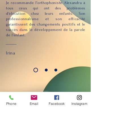
Je recommande l'orthophoniste Alexandra à
tous ceux qui ont des problèmes
d'élocution chez leurs enfants. Son
professionnalisme et son efficacité
garantissent des changements positifs et le
succès dans le développement de la parole
de l'enfant.
Irina
Phone
Email
Facebook
Instagram
Contacts: