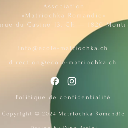
Association
«Matriochka Romandie»
nue du Casino 13, CH — 1820 Mont
info@ecole-matriochka.ch
direction@ecole-matriochka.ch
Politique de confidentialité
Copyright © 2024 Matriochka Romandie