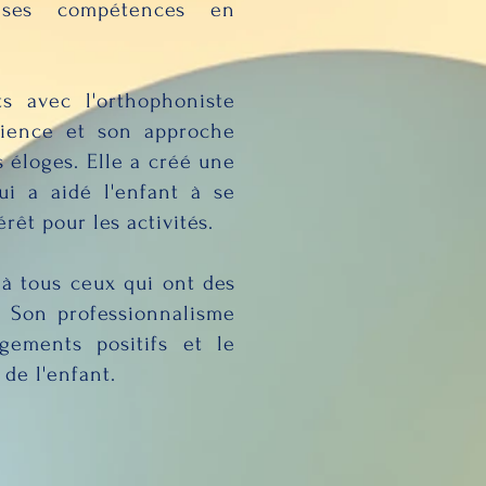
 ses compétences en
ts avec l'orthophoniste
tience et son approche
 éloges. Elle a créé une
ui a aidé l'enfant à se
rêt pour les activités.
à tous ceux qui ont des
. Son professionnalisme
gements positifs et le
de l'enfant.