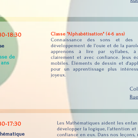
Rue
Classe "Alphabétisation" (4-6 ans)
30-18:30
Connaissance des sons et des le
se
développement de l'ouïe et de la parol
apprenons à lire par syllabes, à 
sse de
clairement et avec confiance. Jeux éd
 ans
mobiles. Éléments de dessin et d'appl
pour un apprentissage plus intéres
joyeux.
Col
Rue
Les Mathématiques aident les enfan
30-17:30
développer la logique, l'attention et 
hématique
confiance en eux. Dans nos leçons,