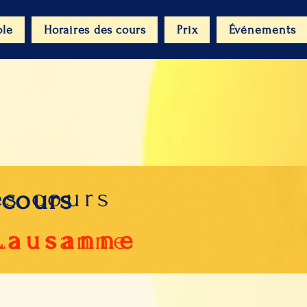
ole
Horaires des cours
Prix
Événements
es cours
 cours
Lausanne
ausanne