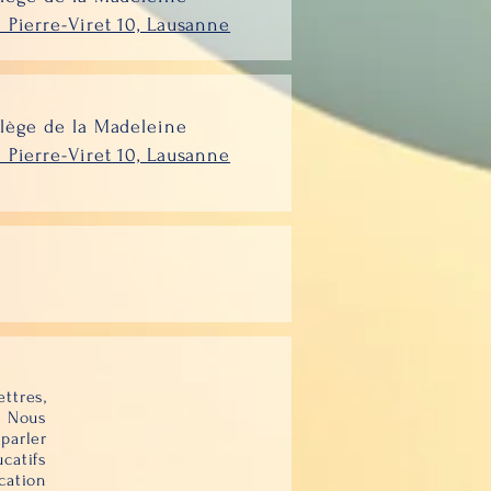
 Pierre-Viret 10, Lausanne
lège de la Madeleine
 Pierre-Viret 10, Lausanne
tres,
. Nous
arler
catifs
cation