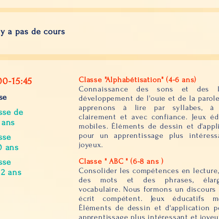
n'y a pas de cours
Classe "Alphabétisation" (4-6 ans)
00-15:45
Connaissance des sons et des le
se
développement de l'ouïe et de la parol
apprenons à lire par syllabes, à 
sse de
clairement et avec confiance. Jeux éd
 ans
mobiles. Éléments de dessin et d'appl
pour un apprentissage plus intéress
sse
joyeux.
0 ans
Classe " ABC " (6-8 ans )
sse
Consolider les compétences en lecture,
12 ans
des mots et des phrases, élarg
vocabulaire. Nous formons un discours 
écrit compétent. Jeux éducatifs mo
Éléments de dessin et d'application 
apprentissage plus intéressant et joyeu