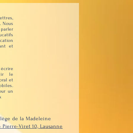
tres,
e. Nous
parler
catifs
cation
ant et
 écrire
ir le
oral et
biles.
our un
x
lège de la Madeleine
 Pierre-Viret 10, Lausanne