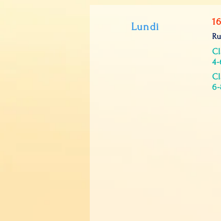
16
Lundi
Ru
Cl
4-
Cl
6-