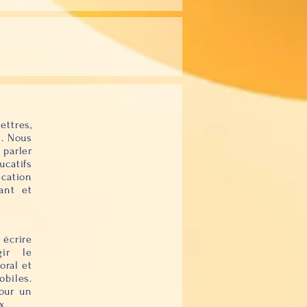
ttres,
e. Nous
parler
ucatifs
ication
ant et
 écrire
ir le
oral et
biles.
pour un
x.