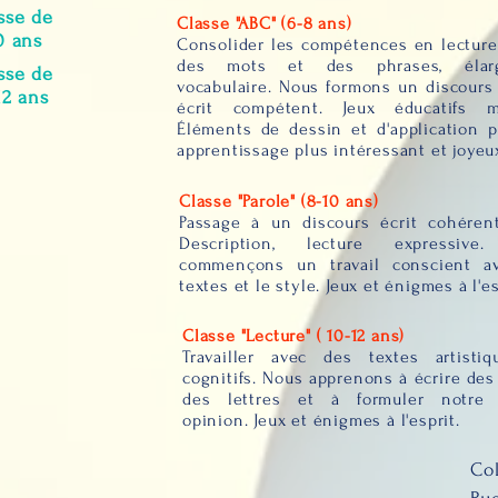
sse de
Classe "ABC" (6-8 ans)
0 ans
Consolider les compétences en lecture,
des mots et des phrases, élar
sse de
vocabulaire. Nous formons un discours 
12 ans
écrit compétent. Jeux éducatifs mo
Éléments de dessin et d'application 
apprentissage plus intéressant et joyeu
Classe "Parole" (8-10 ans)
Passage à un discours écrit cohérent:
Description, lecture expressive
commençons un travail conscient a
textes et le style. Jeux et énigmes à l'es
Classe "Lecture" ( 10-12 ans)
Travailler avec des textes artisti
cognitifs. Nous apprenons à écrire des 
des lettres et à formuler notre 
opinion. Jeux et énigmes à l'esprit.
Co