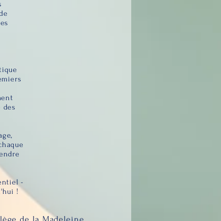
s
 de
les
tique
remiers
ment
e des
age,
 chaque
rendre
ntiel -
'hui !
lège de la Madeleine