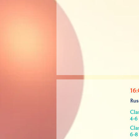
16:
Rus
Cla
4-6
Cla
6-8