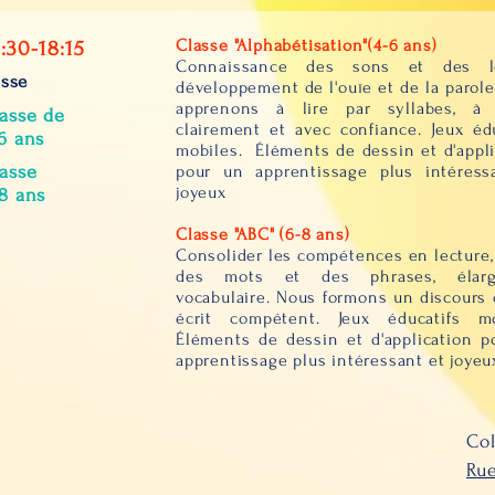
Classe "Alphabétisation"(4-6 ans)
:30-18:15
Connaissance des sons et des let
sse
développement de l'ouïe et de la parol
apprenons à lire par syllabes, à 
asse de
clairement et avec confiance. Jeux édu
6 ans
mobiles. Éléments de dessin et d'appli
asse
pour un apprentissage plus intéress
joyeux ​
8 ans
Classe "ABC" (6-8 ans)
Consolider les compétences en lecture,
des mots et des phrases, élarg
vocabulaire. Nous formons un discours 
écrit compétent. Jeux éducatifs mo
Éléments de dessin et d'application p
apprentissage plus intéressant et joyeu
Col
Rue