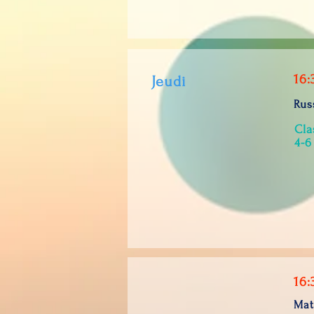
16:
Jeudi
Rus
Cla
4-6
16:
Mat