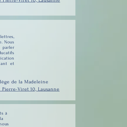
 Pierre-Viret 10, Lausanne
ttres,
e. Nous
parler
ucatifs
ication
sant et
lège de la Madeleine
 Pierre-Viret 10, Lausanne
ts à
la
 nous