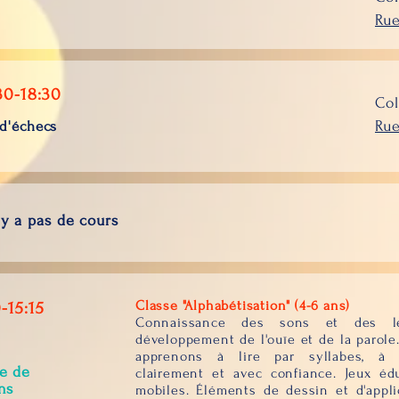
Rue
30-18:30
Col
 d'échecs
Rue
n'y a pas de cours
Classe "Alphabétisation" (4-6 ans)
-15:15
Connaissance des sons et des let
e
développement de l'ouïe et de la parole
apprenons à lire par syllabes, à p
e de
clairement et avec confiance. Jeux édu
ns
mobiles. Éléments de dessin et d'appli