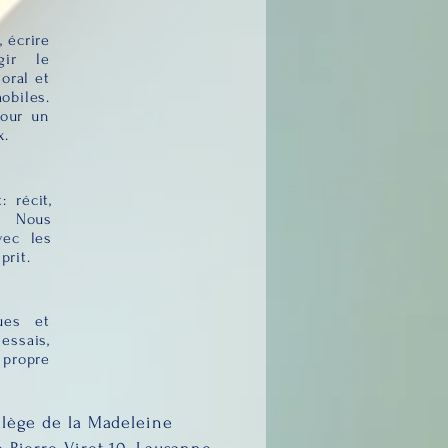
 écrire
gir le
oral et
biles.
pour un
x.
 récit,
. Nous
vec les
prit.
ques et
essais,
propre
llège de la Madeleine