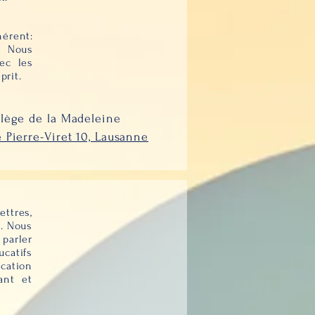
hérent:
e. Nous
ec les
prit.
lège de la Madeleine
 Pierre-Viret 10, Lausanne
ttres,
e. Nous
parler
ucatifs
ication
ant et