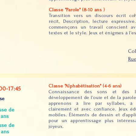
Classe "Parole" (8-10 ans )
Transition vers un discours écrit co
récit, Description, lecture expressiv
commençons un travail conscient av
textes et le style. Jeux et énigmes à l'es
Col
Rue
Classe "Alphabétisation" (4-6 ans)
00-17:45
Connaissance des sons et des le
développement de l'ouïe et de la parol
se
apprenons à lire par syllabes, à 
clairement et avec confiance. Jeux éd
sse de
mobiles. Éléments de dessin et d'appl
 ans
pour un apprentissage plus intéress
sse de
joyeux.
 ans