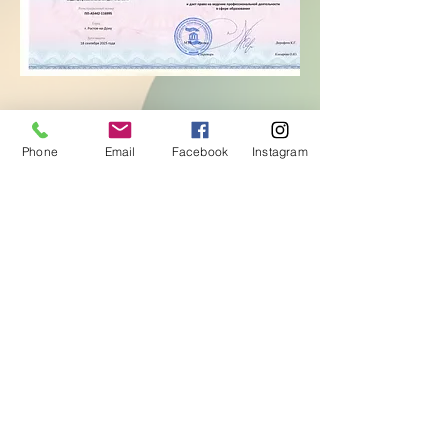
Phone
Email
Facebook
Instagram
Contacts:
+41 79 327 67 62
+41 78 254 03 77
Association
«Matriochka Romandie»
Avenue du Casino 13,