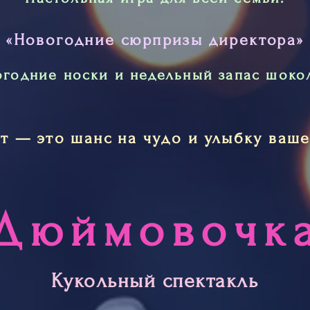
«Новогодние сюрпризы директора»
годние носки и недельный запас шокол
т — это шанс на чудо и улыбку ваше
Дюймовочк
Кукольный спектакль