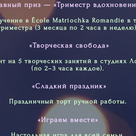
лавный приз — «Триместр вдохновени
учение в École Matriochka Romandie в 
триместра (3 месяца по 2 часа в неделю)
«Творческая свобода»
т на 5 творческих занятий в студиях 
(по 2–3 часа каждое).
«Сладкий праздник»
Праздничный торт ручной работы.
«Играем вместе»
Настольная игра для всей семьи.