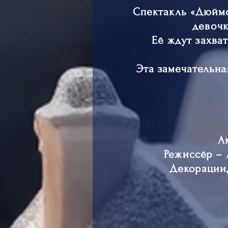
Спектакль «Дюймо
девочк
Её ждут захва
Эта замечательна
А
Режиссёр – 
Декорации,