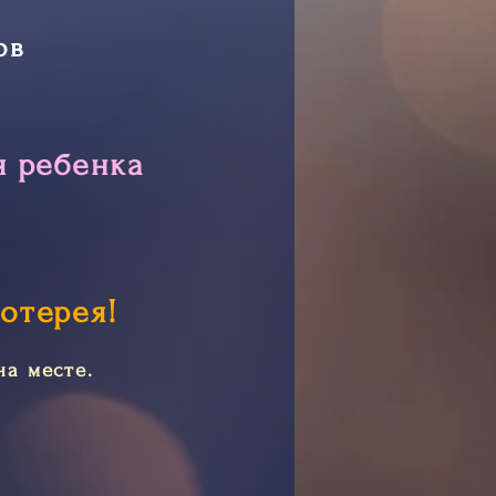
ов
я ребенка
отерея!
а месте.