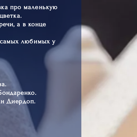
зка про маленькую
цветка.
ечи, а в конце
з самых любимых у
ва.
 Бондаренко.
ан Диердоп.