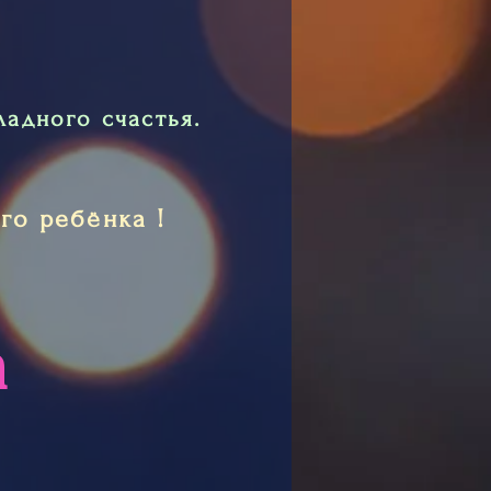
адного счастья.
го ребёнка !
а