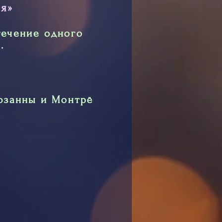
я»
течение одного
.
Лозанны и Монтрё