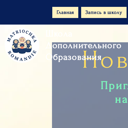
Главная
Запись в школу
Школа
Дополнительного
Нов
Образования
Приг
на