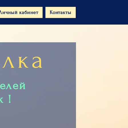
Личный кабинет
Контакты
Ёлка
телей
 !