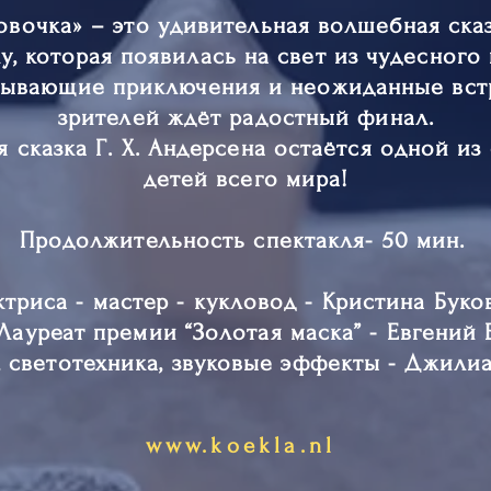
вочка» – это удивительная волшебная ска
у, которая появилась на свет из чудесного 
тывающие приключения и неожиданные встр
зрителей ждёт радостный финал.
я сказка Г. Х. Андерсена остаётся одной и
детей всего мира!
Продолжительность спектакля- 50 мин.
ктриса - мастер - кукловод - Кристина Буко
Лауреат премии “Золотая маска” - Евгений
 светотехника, звуковые эффекты - Джили
www.koekla.nl