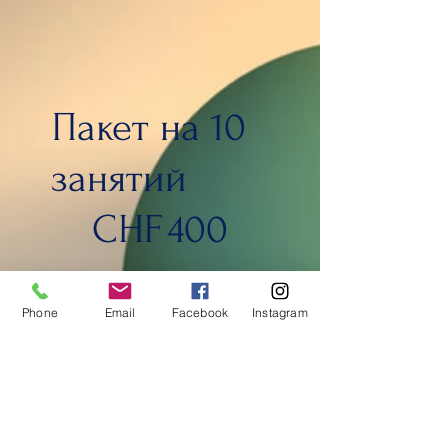
Пакет на 10
занятий
400 CHF
CHF
400
Занятие длится 2 часа
Phone
Email
Facebook
Instagram
Действует 6 мес.
Выбрать