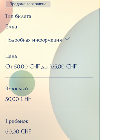
Продажа завершена
Тип билета
Ёлка
Подробная информация
Цена
От 50,00 CHF до 165,00 CHF
Взрослый
50,00 CHF
1 ребёнок
60,00 CHF