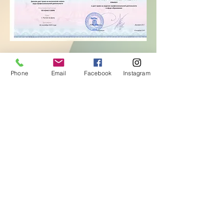
Phone
Email
Facebook
Instagram
Контакты:
+41 79 327 67 62
+41 78 254 03 77
Association
«Matriochka Romandie»
Avenue du Casino 13,