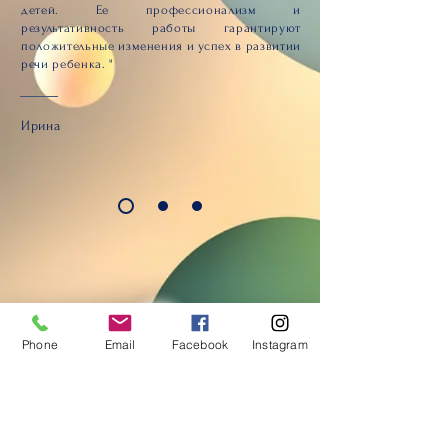
детей. Ее профессионализм и
результативность работы гарантируют
положительные изменения и успех в развитии
речи ребенка. "
Ирина
Phone
Email
Facebook
Instagram
Контакты:
+41 79 327 67 62
+41 78 254 03 77