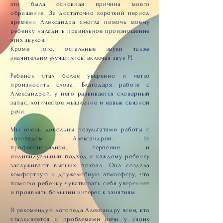
это была основная причина моего
обращения. За достаточно короткий период
времени Александра смогла помочь моему
ребенку наладить правильное произношение
этих звуков.
Кроме того, остальные звуки также
значительно улучшились, включая звук Р!
Ребенок стал более уверенно и четко
произносить слова. Благодаря работе с
Александрой, у него развивается словарный
запас, логическое мышление и навык связной
речи.
Мы очень довольны результатами работы с
логопедом Александрой. Ее
профессионализм, терпение и
индивидуальный подход к каждому ребенку
заслуживают высших похвал. Она создала
комфортную и дружелюбную атмосферу, что
помогло ребенку чувствовать себя увереннее
и проявлять больший интерес к занятиям.
Я рекомендую логопеда Александру всем, кто
сталкивается с проблемами речи у своих